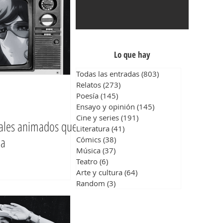
Lo que hay
Todas las entradas
(803)
803 entradas
Relatos
(273)
273 entradas
Poesía
(145)
145 entradas
Ensayo y opinión
(145)
145 entradas
Cine y series
(191)
191 entradas
cales animados que
Literatura
(41)
41 entradas
ia
Cómics
(38)
38 entradas
Música
(37)
37 entradas
Teatro
(6)
6 entradas
Arte y cultura
(64)
64 entradas
Random
(3)
3 entradas