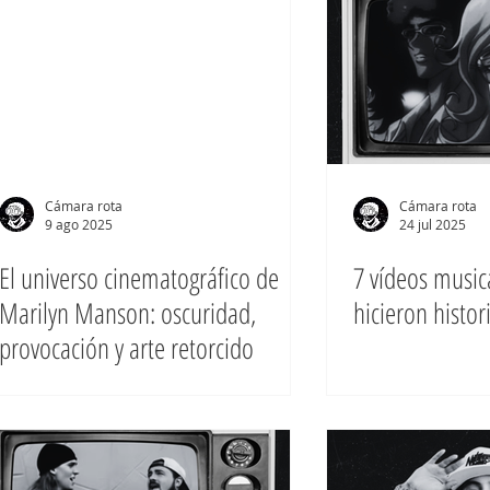
Cámara rota
Cámara rota
9 ago 2025
24 jul 2025
El universo cinematográfico de
7 vídeos musi
Marilyn Manson: oscuridad,
hicieron histor
provocación y arte retorcido