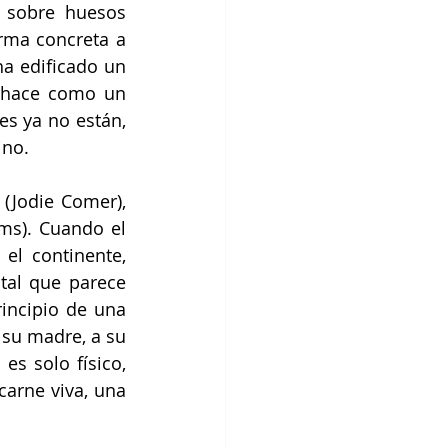
sobre huesos 
rma concreta a 
a edificado un 
 hace como un 
s ya no están, 
no. 
(Jodie Comer), 
ms). Cuando el 
l continente, 
al que parece 
incipio de una 
su madre, a su 
s solo físico, 
carne viva, una 