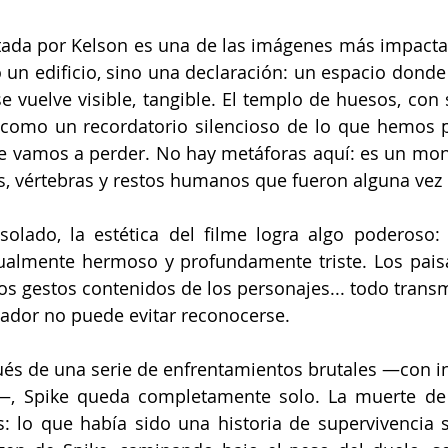
tada por Kelson es una de las imágenes más impactan
o un edificio, sino una declaración: un espacio donde 
se vuelve visible, tangible. El templo de huesos, con 
como un recordatorio silencioso de lo que hemos pe
e vamos a perder. No hay metáforas aquí: es un mo
s, vértebras y restos humanos que fueron alguna vez 
olado, la estética del filme logra algo poderoso: 
ualmente hermoso y profundamente triste. Los paisaj
os gestos contenidos de los personajes... todo transmi
tador no puede evitar reconocerse. 
pués de una serie de enfrentamientos brutales —con in
a—, Spike queda completamente solo. La muerte de 
: lo que había sido una historia de supervivencia s