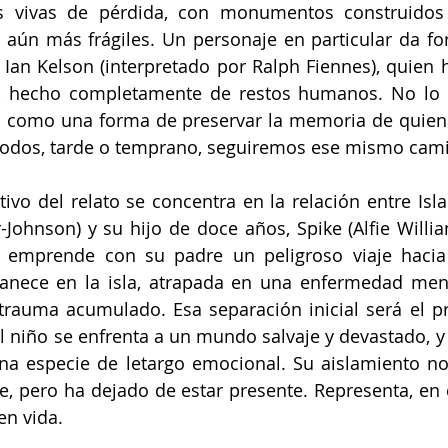
 vivas de pérdida, con monumentos construidos 
 aún más frágiles. Un personaje en particular da fo
r Ian Kelson (interpretado por Ralph Fiennes), quien h
, hecho completamente de restos humanos. No lo
no como una forma de preservar la memoria de quiene
todos, tarde o temprano, seguiremos ese mismo cami
vo del relato se concentra en la relación entre Isla 
-Johnson) y su hijo de doce años, Spike (Alfie Willia
 emprende con su padre un peligroso viaje hacia e
anece en la isla, atrapada en una enfermedad ment
trauma acumulado. Esa separación inicial será el pr
l niño se enfrenta a un mundo salvaje y devastado, y 
a especie de letargo emocional. Su aislamiento no e
ive, pero ha dejado de estar presente. Representa, en 
n vida. 