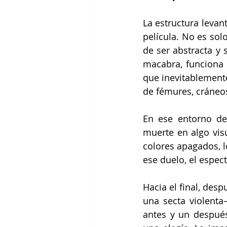
La estructura levan
película. No es sol
de ser abstracta y 
macabra, funciona 
que inevitablement
de fémures, cráneo
En ese entorno des
muerte en algo vis
colores apagados, l
ese duelo, el espec
Hacia el final, des
una secta violent
antes y un después