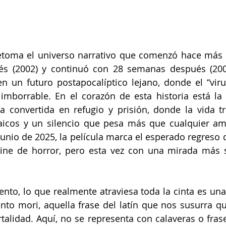
toma el universo narrativo que comenzó hace más d
és (2002) y continuó con 28 semanas después (2007
n un futuro postapocalíptico lejano, donde el “virus
mborrable. En el corazón de esta historia está la
la convertida en refugio y prisión, donde la vida tr
rcaicos y un silencio que pesa más que cualquier am
junio de 2025, la película marca el esperado regreso 
cine de horror, pero esta vez con una mirada más s
nto, lo que realmente atraviesa toda la cinta es una 
to mori, aquella frase del latín que nos susurra q
talidad. Aquí, no se representa con calaveras o frases