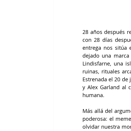
28 años después re
con 28 días despu
entrega nos sitúa e
dejado una marca i
Lindisfarne, una is
ruinas, rituales a
Estrenada el 20 de 
y Alex Garland al 
humana. 
Más allá del argume
poderosa: el memen
olvidar nuestra mor