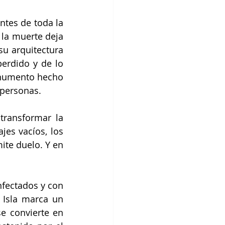
tes de toda la 
la muerte deja 
su arquitectura 
rdido y de lo 
numento hecho 
personas. 
transformar la 
es vacíos, los 
te duelo. Y en 
fectados y con 
Isla marca un 
e convierte en 