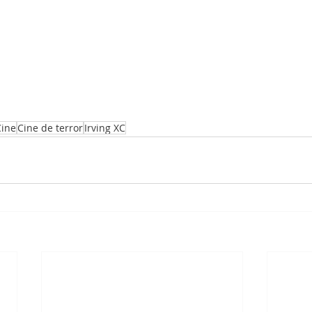
Cine
Cine de terror
Irving XC