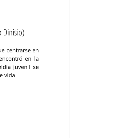
 Dinisio)
e centrarse en 
ncontró en la 
día juvenil se 
e vida.