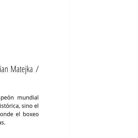
ian Matejka / 
mpeón mundial 
órica, sino el 
donde el boxeo 
s.