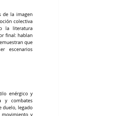
s de la imagen 
oción colectiva 
la literatura 
 final: hablan 
 demuestran que 
r escenarios 
ilo enérgico y 
a y combates 
 duelo, legado 
 movimiento y 