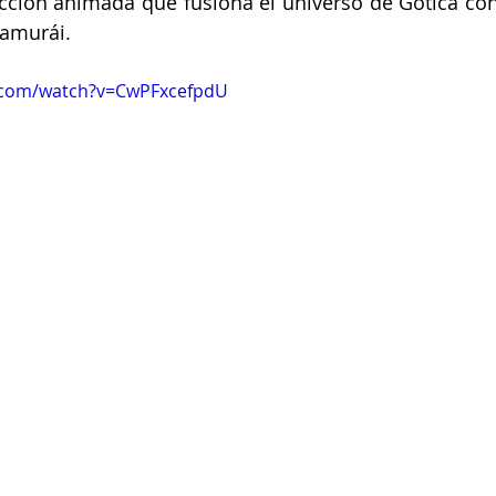
ción animada que fusiona el universo de Gótica con l
samurái. 
.com/watch?v=CwPFxcefpdU