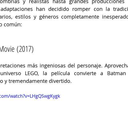
ombrías y realistas hasta grandes producciones 
adaptaciones han decidido romper con la tradició
arios, estilos y géneros completamente inesperado
lo común:
Movie (2017)
pretaciones más ingeniosas del personaje. Aprovech
l universo LEGO, la película convierte a Batma
rio y tremendamente divertido. 
e.com/watch?v=LHgQSwgKygk