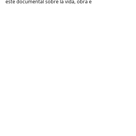
este documental sobre la vida, obra e 
impacto cultural generado por el 
cantautor estadounidense Bob 
Dylan. 
https://www.youtube.com/watch?
v=rhpp3sFG17Q
Lecumberri, el Palacio Negro 
(Arturo Ripstein, 1976) 
Tras la clausura de la infame prisión 