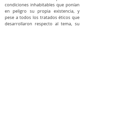
condiciones inhabitables que ponían 
en peligro su propia existencia, y 
pese a todos los tratados éticos que 
desarrollaron respecto al tema, su 
prioridad, al parecer, era la de 
encontrar nuevas formas de seguir 
incrementando el número de 
criaturas esclavizadas.
No era claro si todo lo anterior se 
trataba de alguna especie de 
venganza. No encontramos rastro 
alguno de que las otras criaturas les 
hubiesen tenido dominados en algún 
momento de su historia ni nada que 
pudiese generar algún agravio hacia 
ellos. Por el contrario, encontramos 
evidencia audiovisual que mostraba 