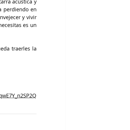
rra acústica y 
 perdiendo en 
vejecer y vivir 
ecesitas es un 
da traerles la 
TmqwE7Y_n2SP2Q