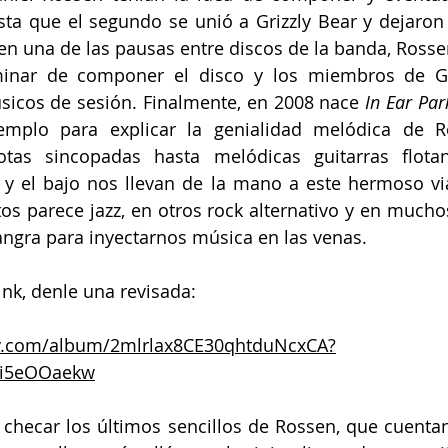
ta que el segundo se unió a Grizzly Bear y dejaron 
en una de las pausas entre discos de la banda, Rossen
minar de componer el disco y los miembros de Gri
cos de sesión. Finalmente, en 2008 nace 
In Ear Par
plo para explicar la genialidad melódica de Ro
as sincopadas hasta melódicas guitarras flotan
 y el bajo nos llevan de la mano a este hermoso via
 parece jazz, en otros rock alternativo y en muchos 
angra para inyectarnos música en las venas.
link, denle una revisada:
ify.com/album/2mlrlax8CE30qhtduNcxCA?
Hi5eOOaekw
 checar los últimos sencillos de Rossen, que cuenta