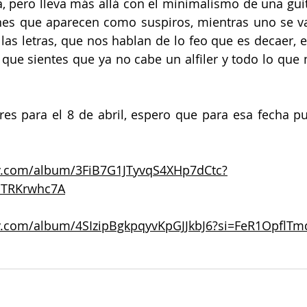
, pero lleva más allá con el minimalismo de una guita
nes que aparecen como suspiros, mientras uno se va
las letras, que nos hablan de lo feo que es decaer, en
ue sientes que ya no cabe un alfiler y todo lo que n
  
es para el 8 de abril, espero que para esa fecha pue
fy.com/album/3FiB7G1JTyvqS4XHp7dCtc?
NTRKrwhc7A
ify.com/album/4SIzipBgkpqyvKpGJJkbJ6?si=FeR1Opfl