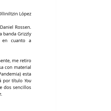
Olliniltzin López
Daniel Rossen. 
 banda Grizzly 
 en cuanto a 
nte, me retiro 
a con material 
 Pandemia) esta 
 por título 
You 
e dos sencillos 
e.