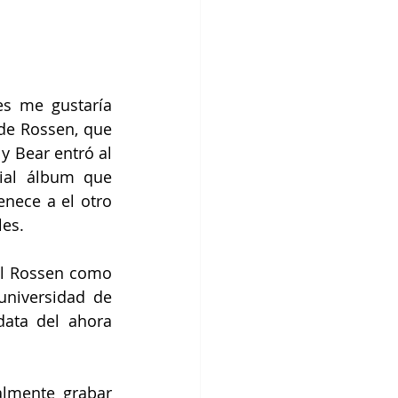
s me gustaría 
de Rossen, que 
 Bear entró al 
ial álbum que 
enece a el otro 
les.
el Rossen como 
niversidad de 
ata del ahora 
lmente grabar 