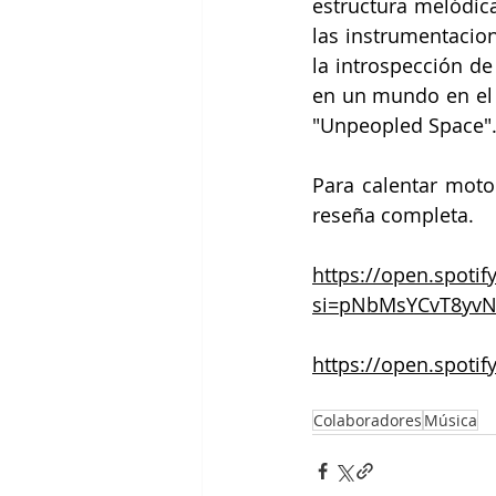
estructura melódica
las instrumentacio
la introspección de 
en un mundo en el q
"Unpeopled Space".
Para calentar motor
reseña completa. 
https://open.spoti
si=pNbMsYCvT8yv
https://open.spot
Colaboradores
Música