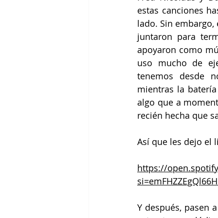
estas canciones has
lado. Sin embargo, 
juntaron para ter
apoyaron como músi
uso mucho de ejem
tenemos desde not
mientras la batería
algo que a momentos
recién hecha que s
Así que les dejo el 
https://open.spot
si=emFHZZEgQl66
Y después, pasen a