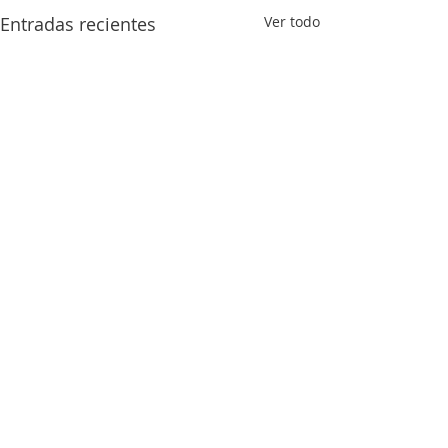
Entradas recientes
Ver todo
Plata
Comentarios