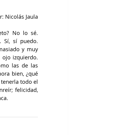
r: Nicolás Jaula
eto? No lo sé. 
Sí, sí puedo. 
masiado y muy 
ojo izquierdo. 
mo las de las 
ora bien, ¿qué 
tenerla todo el 
ír; felicidad, 
nca.