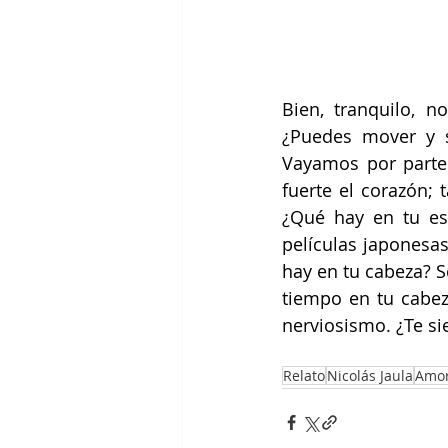
Bien, tranquilo, n
¿Puedes mover y se
Vayamos por partes
fuerte el corazón; 
¿Qué hay en tu es
películas japonesas
hay en tu cabeza? S
tiempo en tu cabeza
nerviosismo. ¿Te si
Relato
Nicolás Jaula
Amo