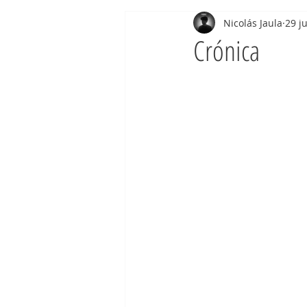
Nicolás Jaula
29 j
Crónica