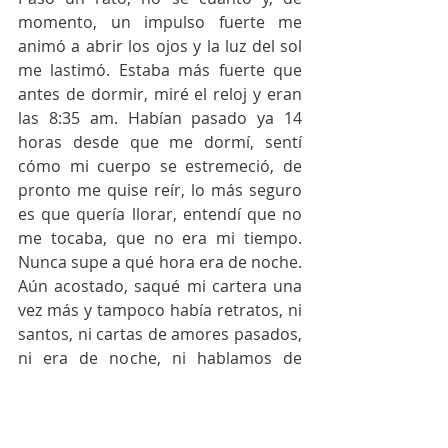
momento, un impulso fuerte me 
animó a abrir los ojos y la luz del sol 
me lastimó. Estaba más fuerte que 
antes de dormir, miré el reloj y eran 
las 8:35 am. Habían pasado ya 14 
horas desde que me dormí, sentí 
cómo mi cuerpo se estremeció, de 
pronto me quise reír, lo más seguro 
es que quería llorar, entendí que no 
me tocaba, que no era mi tiempo. 
Nunca supe a qué hora era de noche. 
Aún acostado, saqué mi cartera una 
vez más y tampoco había retratos, ni 
santos, ni cartas de amores pasados, 
ni era de noche, ni hablamos de 
películas, ni de snacks, ni de 
matemáticas, mucho menos de los 
sueños que a veces tengo. Cerré mi 