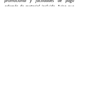
promocional y facilidades de pago 
además de material incluido. Avisa que 
vienes de Cámara Rota para obtener un 
cupón promocional.
Más información en el WhatsApp 
business:
https://wa.me/52156524958
02