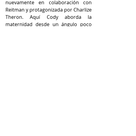
nuevamente en colaboración con 
Reitman y protagonizada por Charlize 
Theron. Aquí Cody aborda la 
maternidad desde un ángulo poco 
idealizado: el agotamiento, la pérdida 
de identidad y la presión social. La 
aparición de una misteriosa niñera 
sirve como detonante para un relato 
íntimo y emocionalmente potente.
https://www.youtube.com/watch?
v=e5D3O4yCmCg