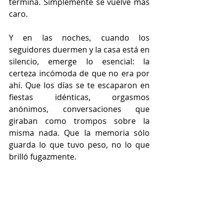
termina. Simplemente se vuelve más 
caro.
Y en las noches, cuando los 
seguidores duermen y la casa está en 
silencio, emerge lo esencial: la 
certeza incómoda de que no era por 
ahí. Que los días se te escaparon en 
fiestas idénticas, orgasmos 
anónimos, conversaciones que 
giraban como trompos sobre la 
misma nada. Que la memoria sólo 
guarda lo que tuvo peso, no lo que 
brilló fugazmente.
Pero, es cierto, el sistema nunca te 
avisó. Nunca te advirtió que te 
prefería tonto, inseguro, pero 
productivo. Vacío, sí, pero bello. 