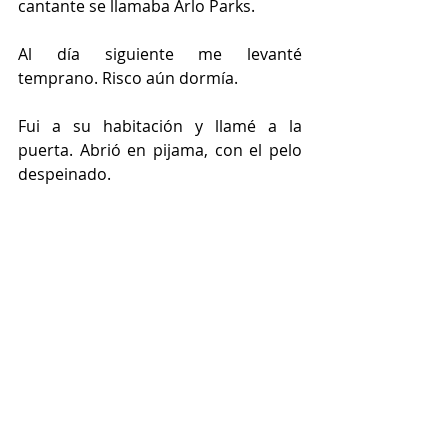
cantante se llamaba Arlo Parks.
Al día siguiente me levanté 
temprano. Risco aún dormía.
Fui a su habitación y llamé a la 
puerta. Abrió en pijama, con el pelo 
despeinado.
—Tenemos que hablar —le dije.
Asintió sin sorpresa.
—Ya lo imaginaba —contestó.
Le dije que necesitábamos la 
habitación para un amigo, que no era 
nada personal.