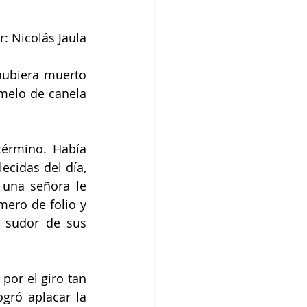
r: Nicolás Jaula
ubiera muerto 
melo de canela 
término. Había 
cidas del día, 
 una señora le 
ero de folio y 
 sudor de sus 
or el giro tan 
gró aplacar la 