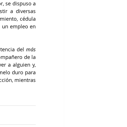
, se dispuso a 
tir a diversas 
miento, cédula 
a un empleo en 
tencia del 
más 
ompañero de la 
r a alguien y, 
melo duro para 
ción, mientras 