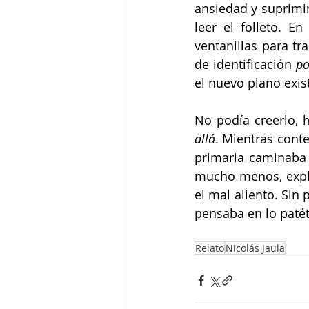
ansiedad y suprimir
leer el folleto. En
ventanillas para t
de identificación 
p
el nuevo plano exis
No podía creerlo, h
allá
. Mientras cont
primaria caminaba h
mucho menos, expli
el mal aliento. Sin
pensaba en lo patét
Relato
Nicolás Jaula