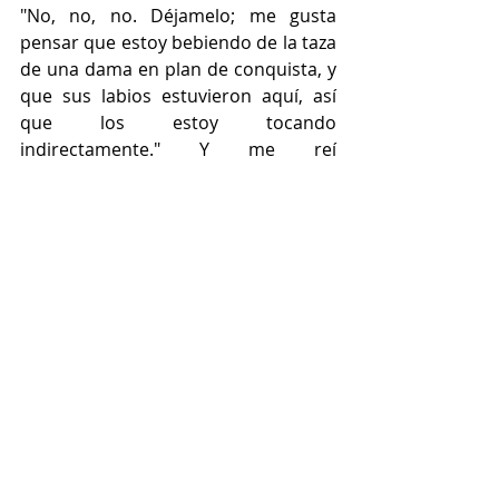
"No, no, no. Déjamelo; me gusta 
pensar que estoy bebiendo de la taza 
de una dama en plan de conquista, y 
que sus labios estuvieron aquí, así 
que los estoy tocando 
indirectamente." Y me reí 
tontamente. Carmen se llevó las 
manos al estómago y soltó una 
carcajada. Se acomodó el pelo y me 
dijo: "De verdad discúlpeme, me voy 
a fijar a la próxima"
Le contesté: "Está bien, porque a mí 
me puede dar curiosidad la historia 
de este lápiz labial, pero otros 
clientes te pueden decir algo" 
Carmen asintió y entendió el mensaje 
perfectamente. Terminé el café, me 
quedé sentado unos quince minutos 
sin pensar en nada y le pagué a 