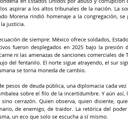
condena en Estados Unidos por abuso y corrupción d
los aspirar a los altos tribunales de la nación. La so
ndo Morena rindió homenaje a la congregación, se p
la justicia.
a ecuación de siempre: México ofrece soldados, Estado
tivos fueron desplegados en 2025 bajo la presión d
 carne ni las amenazas de sanciones comerciales de 
lujo del fentanilo. El norte sigue atrayendo, el sur si
humana se torna moneda de cambio.
 de pesos de deuda pública, una diplomacia cada vez m
balea sobre el filo de la incertidumbre. Y aún así, 
 sino cerrazón. Quien observa, quien disiente, quie
ario, de enemigo, de traidor. La retórica del poder 
isma, un eco que solo se escucha a sí mismo.