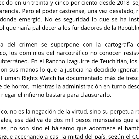
cido en un treinta y cinco por ciento desde 2018, segú
rencia. Pero el poder castrense, una vez desatado, ra
 donde emergió. No es seguridad lo que se ha insti
l que haría palidecer a los fundadores de la Repúbli
fía del crimen se superpone con la cartografía d
co, los dominios del narcotráfico no conocen resiste
ubterráneo. En el Rancho Izaguirre de Teuchitlán, los
on sus manos lo que la justicia ha decidido ignorar: f
 Human Rights Watch ha documentado más de trescie
e de horror, mientras la administración en turno desca
negar el infierno bastara para clausurarlo.
co, no es la negación de la virtud, sino su perpetua r
ales, esa dádiva de dos mil pesos mensuales que al
as, no son sino el bálsamo que adormece el hambre
sigue acechando a casi la mitad del país, según el CO