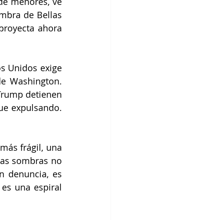
e menores, ve 
mbra de Bellas 
royecta ahora 
s Unidos exige 
e Washington. 
Trump detienen 
gue expulsando. 
ás frágil, una 
las sombras no 
n denuncia, es 
es una espiral 