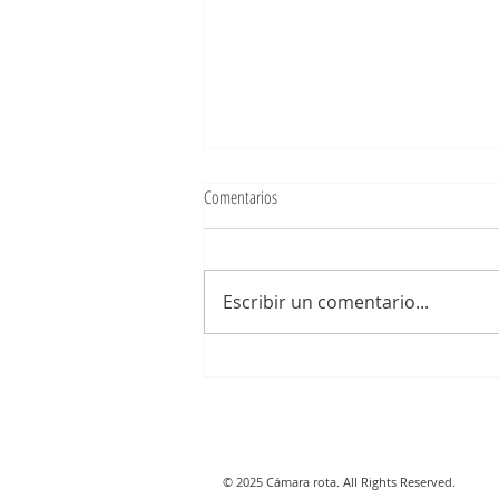
Comentarios
Escribir un comentario...
El diálogo interior del universo de Harry
Potter: la intertextualidad en un universo
imaginario
© 2025 Cámara rota. All Rights Reserved.