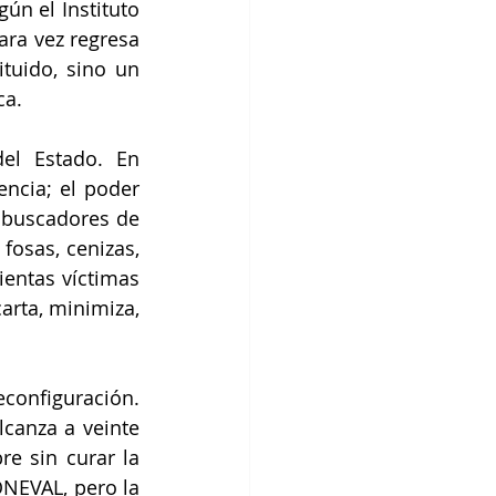
n el Instituto 
ra vez regresa 
tuido, sino un 
ca.
el Estado. En 
ncia; el poder 
 buscadores de 
osas, cenizas, 
ntas víctimas 
rta, minimiza, 
econfiguración. 
canza a veinte 
 sin curar la 
NEVAL, pero la 