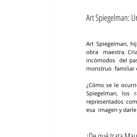
Art Spiegelman: Un
Art Spiegelman, hi
obra  maestra. Cria
incómodos  del pas
monstruo  familiar 
¿Cómo se le ocurrió
Spiegelman, los r
representados como
esa  imagen y darle
¿De qué trata Mau