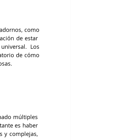
 adornos, como 
ción de estar  
niversal. Los 
atorio de cómo 
osas. 
ado múltiples  
ante es haber  
 y complejas,  