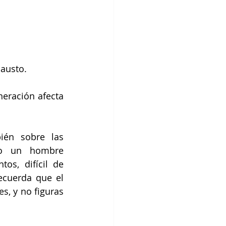
austo. 
eración afecta 
én sobre las 
o un hombre 
s, difícil de 
ecuerda que el 
s, y no figuras 