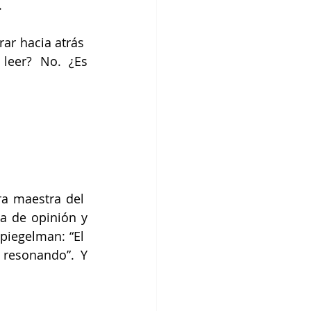
 
r hacia atrás  
leer? No. ¿Es 
 maestra del  
 de opinión y 
iegelman: “El  
resonando”. Y 