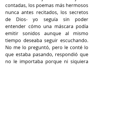
contadas, los poemas más hermosos 
nunca antes recitados, los secretos 
de Dios- yo seguía sin poder 
entender cómo una máscara podía 
emitir sonidos aunque al mismo 
tiempo deseaba seguir escuchando. 
No me lo preguntó, pero le conté lo 
que estaba pasando, respondió que 
no le importaba porque ni siquiera 
era de este mundo y el de este plano 
no era su idioma. Nunca había 
escuchado algo similar y no quería 
que parara de hablar, seguramente 
se dio cuenta de lo impresionada que 
estaba, sé que supo que me tenía 
enganchada al tono de su voz.
Rodrigo rompió el ambiente cuando 