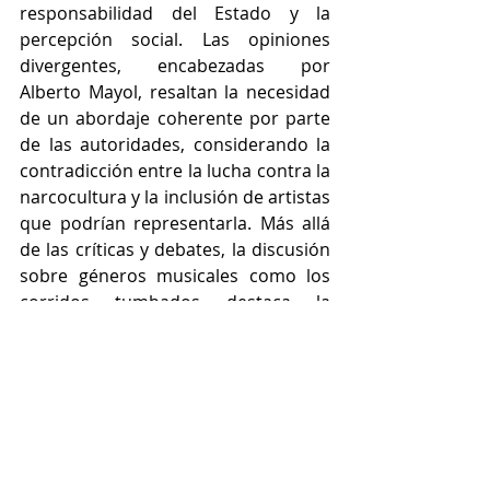
responsabilidad del Estado y la 
percepción social. Las opiniones 
divergentes, encabezadas por 
Alberto Mayol, resaltan la necesidad 
de un abordaje coherente por parte 
de las autoridades, considerando la 
contradicción entre la lucha contra la 
narcocultura y la inclusión de artistas 
que podrían representarla. Más allá 
de las críticas y debates, la discusión 
sobre géneros musicales como los 
corridos tumbados destaca la 
importancia de no caer en la censura 
indiscriminada, sino en fomentar un 
diálogo que promueva la 
comprensión de las complejidades 
culturales y sociales que subyacen a 
estas expresiones. En un panorama 
donde la música se convierte en un 