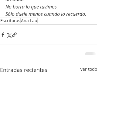
No borra lo que tuvimos 
Sólo duele menos cuando lo recuerdo. 
Escritoras
Ana Lau
Entradas recientes
Ver todo