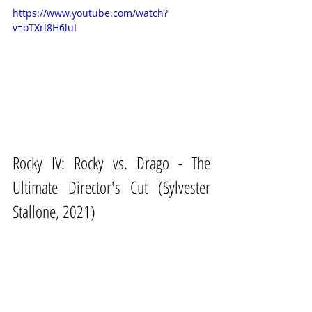
https://www.youtube.com/watch?
v=oTXrl8H6luI
Rocky IV: Rocky vs. Drago - The 
Ultimate Director's Cut (Sylvester 
Stallone, 2021)
Stallone regresa décadas después 
para reconstruir una de sus entregas 
más icónicas: menos montaje 
ochentero, más dramatismo y una 