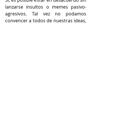
Sí, es posible estar en desacuerdo sin 
lanzarse insultos o memes pasivo-
agresivos. Tal vez no podamos 
convencer a todos de nuestras ideas, 
pero ¿y si empezamos por algo 
básico? Escuchar. O al menos hacer 
una pausa antes de responder con 
un “¡Y tú más!”.
Educar sobre desinformación y 
algoritmos.
La mayoría de la gente no sabe que 
las redes sociales están diseñadas 
para generar conflictos (sorpresa: 
Mark Zuckerberg no es tu amigo). 
Educar sobre cómo funcionan los 
algoritmos y fomentar el 
pensamiento crítico podría reducir el 