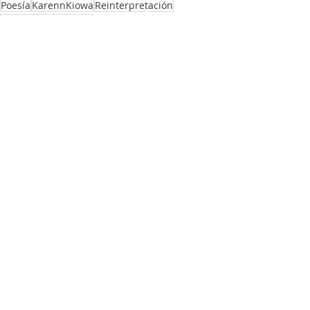
Poesía
KarennKiowa
Reinterpretación
Violencia de género
Entradas recientes
Ver todo