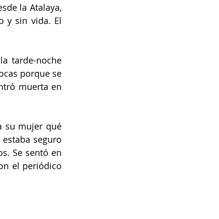
de la Atalaya, 
y sin vida. El 
a tarde-noche 
locas porque se 
ntró muerta en 
a su mujer qué 
 estaba seguro 
s. Se sentó en 
on el periódico 