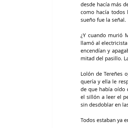
desde hacía más de 
como hacía todos lo
sueño fue la señal.
¿Y cuando murió M
llamó al electricist
encendían y apagab
mitad del pasillo. La
Lolón de Tereñes oy
quería y ella le re
de que había oído c
el sillón a leer el 
sin desdoblar en las
Todos estaban ya en