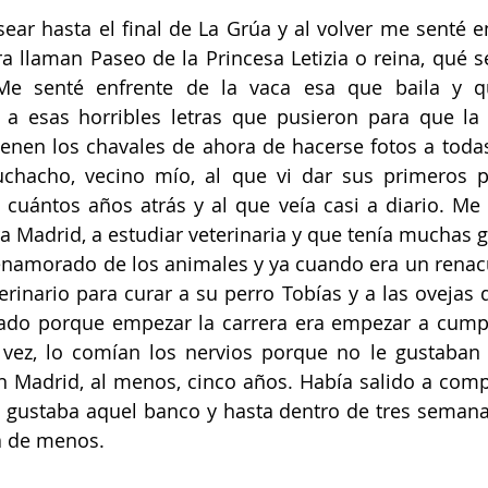
ear hasta el final de La Grúa y al volver me senté e
a llaman Paseo de la Princesa Letizia o reina, qué sé 
Me senté enfrente de la vaca esa que baila y q
o a esas horribles letras que pusieron para que la
enen los chavales de ahora de hacerse fotos a todas
uchacho, vecino mío, al que vi dar sus primeros p
uántos años atrás y al que veía casi a diario. Me d
ara Madrid, a estudiar veterinaria y que tenía muchas 
enamorado de los animales y ya cuando era un renacu
erinario para curar a su perro Tobías y a las ovejas d
ado porque empezar la carrera era empezar a cumpli
 vez, lo comían los nervios porque no le gustaban 
n Madrid, al menos, cinco años. Había salido a compr
le gustaba aquel banco y hasta dentro de tres seman
ía de menos. 