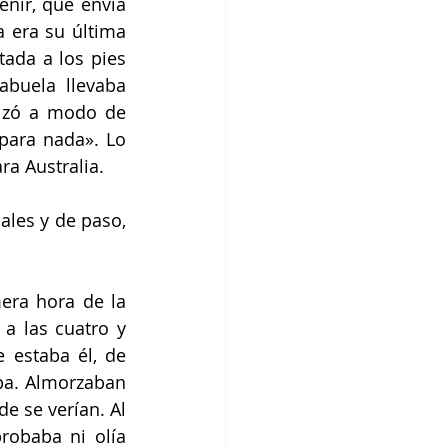
nir, que envía 
 era su última 
da a los pies 
buela llevaba 
lzó a modo de 
para nada». Lo 
ra Australia.
les y de paso, 
era hora de la 
 las cuatro y 
estaba él, de 
a. Almorzaban 
e se verían. Al 
obaba ni olía 