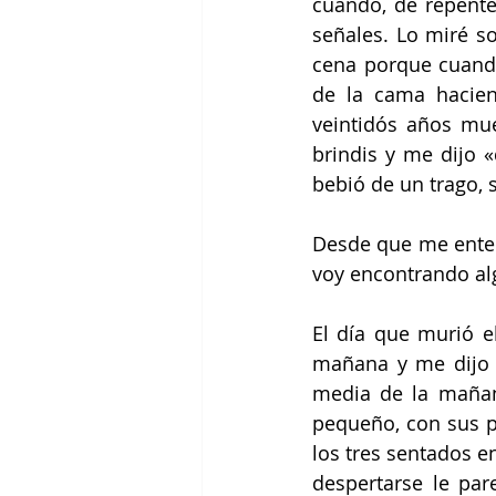
cuando, de repente
señales. Lo miré s
cena porque cuando
de la cama hacien
veintidós años mue
brindis y me dijo «
bebió de un trago, s
Desde que me enter
voy encontrando al
El día que murió e
mañana y me dijo 
media de la mañan
pequeño, con sus p
los tres sentados en
despertarse le par