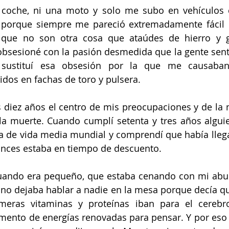
coche, ni una moto y solo me subo en vehículos
 porque siempre me pareció extremadamente fácil 
 que no son otra cosa que ataúdes de hierro y ga
sesioné con la pasión desmedida que la gente sentía
, sustituí esa obsesión por la que me causaban
dos en fachas de toro y pulsera. 
 diez años el centro de mis preocupaciones y de la 
la muerte. Cuando cumplí setenta y tres años algui
a de vida media mundial y comprendí que había llega
onces estaba en tiempo de descuento. 
uando era pequeño, que estaba cenando con mi abuel
 no dejaba hablar a nadie en la mesa porque decía que
rimeras vitaminas y proteínas iban para el cerebr
ento de energías renovadas para pensar. Y por eso 