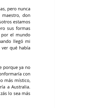
as, pero nunca 
 maestro, don 
sotros estamos 
ero sus formas 
 por el mundo 
ando llegó mi 
 ver qué había 
e porque ya no 
onformaría con 
o más místico, 
ía a Australia. 
zás lo sea más 