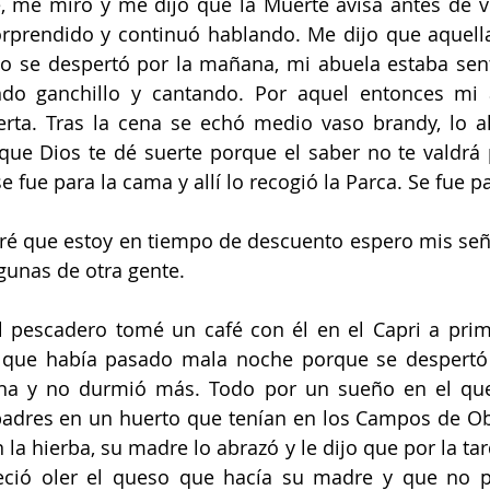
, me miró y me dijo que la Muerte avisa antes de ve
orprendido y continuó hablando. Me dijo que aquella
 se despertó por la mañana, mi abuela estaba senta
do ganchillo y cantando. Por aquel entonces mi a
rta. Tras la cena se echó medio vaso brandy, lo a
que Dios te dé suerte porque el saber no te valdrá 
e fue para la cama y allí lo recogió la Parca. Se fue pa
é que estoy en tiempo de descuento espero mis seña
gunas de otra gente.
l pescadero tomé un café con él en el Capri a prim
que había pasado mala noche porque se despertó a
a y no durmió más. Todo por un sueño en el que 
adres en un huerto que tenían en los Campos de Ob
 la hierba, su madre lo abrazó y le dijo que por la tard
eció oler el queso que hacía su madre y que no pr