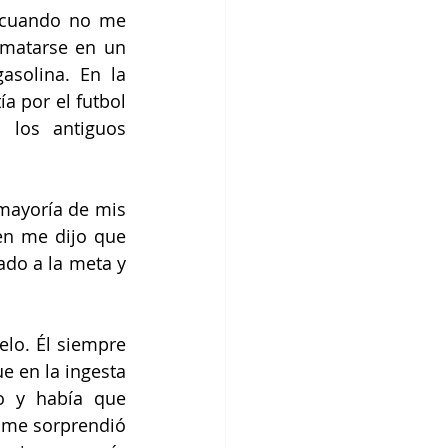
 cuando no me 
matarse en un 
solina. En la 
 por el futbol 
 los antiguos 
mayoría de mis 
en me dijo que 
do a la meta y 
o. Él siempre 
 en la ingesta 
o y había que 
me sorprendió 