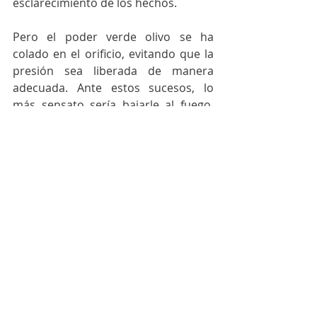
esclarecimiento de los hechos.
Pero el poder verde olivo se ha 
colado en el orificio, evitando que la 
presión sea liberada de manera 
adecuada. Ante estos sucesos, lo 
más sensato sería bajarle al fuego, 
enfriar la olla y remover lo que 
obstaculiza el orificio de escape.
Al parecer, el presidente se comporta 
como mi mamá en la anécdota 
anterior, como la autoridad 
incuestionable. La diferencia es que 
él ya se va, y a ver quién va a limpiar 
el desastre.
Colaboradores
2024
Eli Adán Díaz