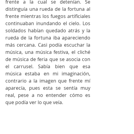
frente a la cual se detenían. Se 
distinguía una rueda de la fortuna al 
frente mientras los fuegos artificiales 
continuaban inundando el cielo. Los 
soldados habían quedado atrás y la 
rueda de la fortuna iba apareciendo 
más cercana. Casi podía escuchar la 
música, una música festiva, el cliché 
de música de feria que se asocia con 
el carrusel. Sabía bien que esa 
música estaba en mi imaginación, 
contrario a la imagen que frente mí 
aparecía, pues esta se sentía muy 
real, pese a no entender cómo es 
que podía ver lo que veía.
El asombro que esta visión me causó 
duró muy poco dando paso al terror. 
Súbitamente, de entre todos los 