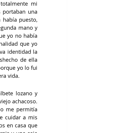
otalmente mi 
s portaban una 
 había puesto, 
egunda mano y 
ue yo no había 
nalidad que yo 
a identidad la 
shecho de ella 
orque yo lo fui 
ra vida.
bete lozano y 
ejo achacoso. 
o me permitía 
 cuidar a mis 
s en casa que 