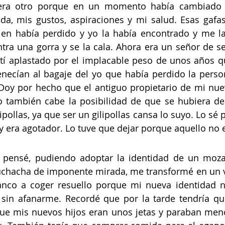
era otro porque en un momento había cambiado t
ida, mis gustos, aspiraciones y mi salud. Esas gafa
ien había perdido y yo la había encontrado y me la
ra una gorra y se la cala. Ahora era un señor de s
tí aplastado por el implacable peso de unos años q
enecían al bagaje del yo que había perdido la perso
Doy por hecho que el antiguo propietario de mi nuev
o también cabe la posibilidad de que se hubiera de
pollas, ya que ser un gilipollas cansa lo suyo. Lo sé p
 era agotador. Lo tuve que dejar porque aquello no e
 pensé, pudiendo adoptar la identidad de un mozal
chacha de imponente mirada, me transformé en un vi
nco a coger resuello porque mi nueva identidad n
sin afanarme. Recordé que por la tarde tendría que
ue mis nuevos hijos eran unos jetas y paraban meno