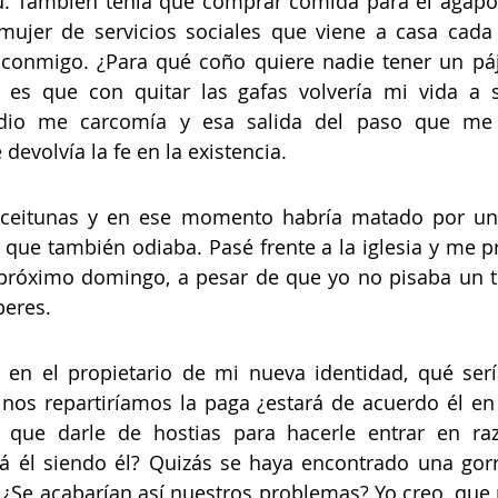
. También tenía que comprar comida para el agaporn
mujer de servicios sociales que viene a casa cada 
 conmigo. ¿Para qué coño quiere nadie tener un páj
 es que con quitar las gafas volvería mi vida a s
edio me carcomía y esa salida del paso que me 
devolvía la fe en la existencia.
aceitunas y en ese momento habría matado por una 
 que también odiaba. Pasé frente a la iglesia y me p
l próximo domingo, a pesar de que yo no pisaba un 
eres.  
en el propietario de mi nueva identidad, qué sería
os repartiríamos la paga ¿estará de acuerdo él en 
é que darle de hostias para hacerle entrar en ra
rá él siendo él? Quizás se haya encontrado una gorr
 ¿Se acabarían así nuestros problemas? Yo creo, que po