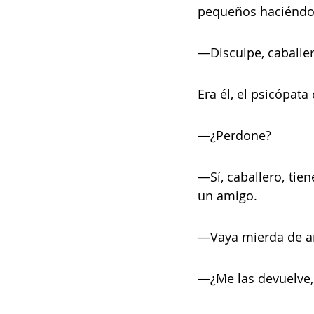
pequeños haciéndo
—Disculpe, caballe
Era él, el psicópata 
—¿Perdone?
—Sí, caballero, tie
un amigo.
—Vaya mierda de am
—¿Me las devuelve, 