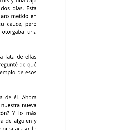
is y una caja 
dos días. Esta 
aro metido en 
u cauce, pero 
otorgaba una 
lata de ellas 
regunté de qué 
templo de esos 
 de él. Ahora 
nuestra nueva 
zón? Y lo más 
a de alguien y 
r si acaso, lo 