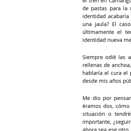
el tren en Camangu
de pastas para la 
identidad acabaría
una jaula? El caso
últimamente el t
identidad nueva me 
Siempre odié las 
rellenas de anchoa,
hablaría el cura e
desde mis años púb
Me dio por pensar 
éramos dos, cómo n
situación o tendr
importante, ¿segui
ahora sea ese otro.