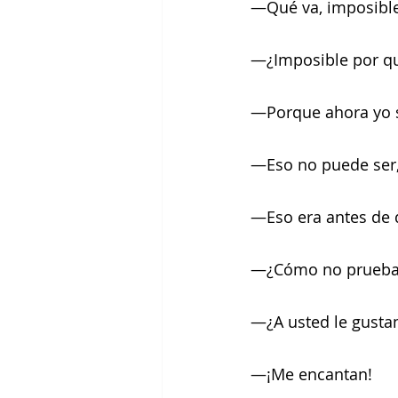
—Qué va, imposible
—¿Imposible por q
—Porque ahora yo s
—Eso no puede ser, 
—Eso era antes de q
—¿Cómo no prueba 
—¿A usted le gustan
—¡Me encantan!