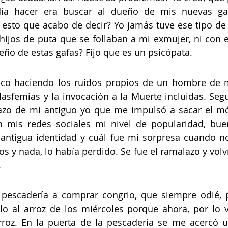
a hacer era buscar al dueño de mis nuevas gafa
 esto que acabo de decir? Yo jamás tuve ese tipo de
 hijos de puta que se follaban a mi exmujer, ni con el
ño de estas gafas? Fijo que es un psicópata. 
nco haciendo los ruidos propios de un hombre de m
blasfemias y la invocación a la Muerte incluidas. Seg
zo de mi antiguo yo que me impulsó a sacar el móvi
mis redes sociales mi nivel de popularidad, bueno
antigua identidad y cuál fue mi sorpresa cuando no
os y nada, lo había perdido. Se fue el ramalazo y volví
 
pescadería a comprar congrio, que siempre odié, p
lo al arroz de los miércoles porque ahora, por lo vi
roz. En la puerta de la pescadería se me acercó un