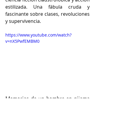
estilizada. Una fábula cruda y 
fascinante sobre clases, revoluciones 
y supervivencia.
https://www.youtube.com/watch?
v=nX5PwfEMBM0
Memorias de un hombre en pijama 
(Carlos FerFer, 2018)
Tomando como base el cómic de 
Paco Roca, esta comedia animada y 