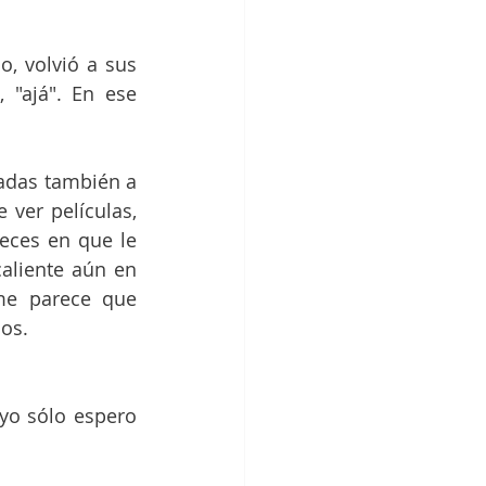
, volvió a sus 
 "ajá". En ese 
adas también a 
ver películas, 
ces en que le 
liente aún en 
e parece que 
os. 
yo sólo espero 