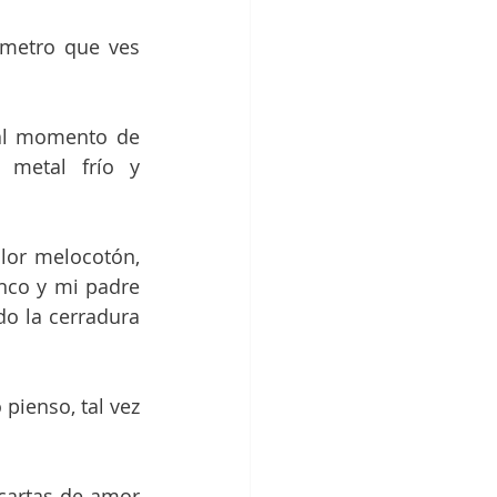
metro que ves 
al momento de 
metal frío y 
lor melocotón, 
nco y mi padre 
o la cerradura 
ienso, tal vez 
cartas de amor 