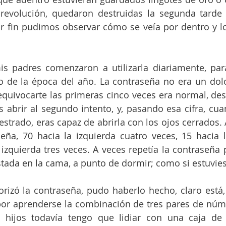
revolución, quedaron destruidas la segunda tarde d
 fin pudimos observar cómo se veía por dentro y lo 
s padres comenzaron a utilizarla diariamente, para
 de la época del año. La contraseña no era un dolo
equivocarte las primeras cinco veces era normal, des
s abrir al segundo intento, y, pasando esa cifra, cua
trado, eras capaz de abrirla con los ojos cerrados.
seña, 70 hacia la izquierda cuatro veces, 15 hacia 
 izquierda tres veces. A veces repetía la contraseña p
tada en la cama, a punto de dormir; como si estuvie
ó la contraseña, pudo haberlo hecho, claro está, 
or aprenderse la combinación de tres pares de núme
 hijos todavía tengo que lidiar con una caja de 