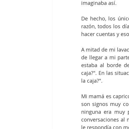
imaginaba así. 
De hecho, los únic
razón, todos los dí
hacer cuentas y eso
A mitad de mi lavad
de llegar a mi part
estaba al borde de
caja?". En las situ
la caja?". 
Mi mamá es capricor
son signos muy comp
ninguna era muy p
conversaciones al m
le respondía con mo