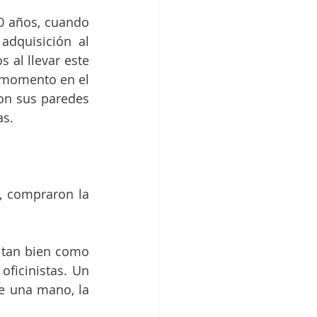
0 años, cuando 
dquisición al 
 al llevar este 
 momento en el 
on sus paredes 
s. 
, compraron la 
 tan bien como 
ficinistas. Un 
e una mano, la 