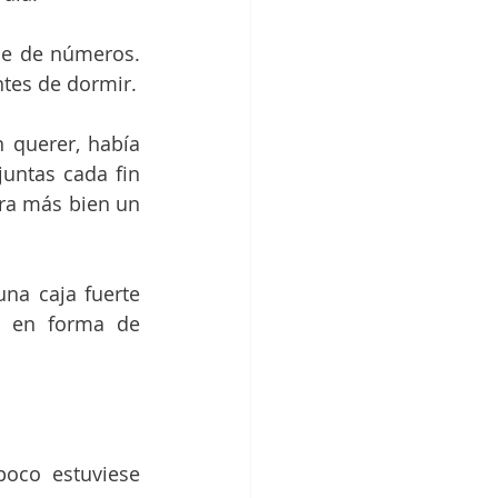
e de números. 
ntes de dormir.
 querer, había 
untas cada fin 
a más bien un 
a caja fuerte 
s en forma de 
oco estuviese 