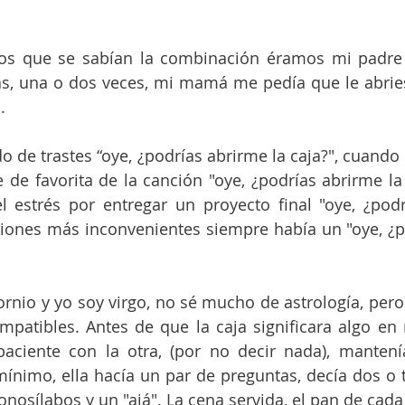
os que se sabían la combinación éramos mi padre y
as, una o dos veces, mi mamá me pedía que le abriese
.
o de trastes “oye, ¿podrías abrirme la caja?", cuando 
e de favorita de la canción "oye, ¿podrías abrirme la 
l estrés por entregar un proyecto final "oye, ¿podr
aciones más inconvenientes siempre había un "oye, ¿p
nio y yo soy virgo, no sé mucho de astrología, pero
atibles. Antes de que la caja significara algo en n
aciente con la otra, (por no decir nada), mantení
ínimo, ella hacía un par de preguntas, decía dos o tr
nosílabos y un "ajá". La cena servida, el pan de cada