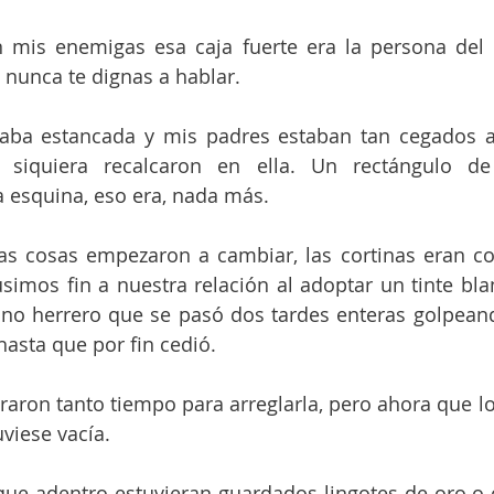
n mis enemigas esa caja fuerte era la persona del 
o nunca te dignas a hablar.
taba estancada y mis padres estaban tan cegados 
siquiera recalcaron en ella. Un rectángulo de 
esquina, eso era, nada más.
as cosas empezaron a cambiar, las cortinas eran co
simos fin a nuestra relación al adoptar un tinte bla
ano herrero que se pasó dos tardes enteras golpeand
hasta que por fin cedió.
aron tanto tiempo para arreglarla, pero ahora que lo p
viese vacía.
 que adentro estuvieran guardados lingotes de oro o 