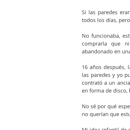
Si las paredes era
todos los días, per
No funcionaba, es
comprarla que ni 
abandonado en una 
16 años después, l
las paredes y yo pu
contrató a un anci
en forma de disco, 
No sé por qué esper
no querían que estu
Mi idea infantil de