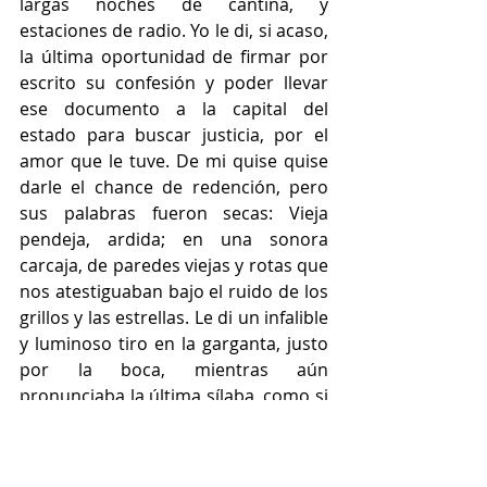
largas noches de cantina, y 
estaciones de radio. Yo le di, si acaso, 
la última oportunidad de firmar por 
escrito su confesión y poder llevar 
ese documento a la capital del 
estado para buscar justicia, por el 
amor que le tuve. De mi quise quise 
darle el chance de redención, pero 
sus palabras fueron secas: Vieja 
pendeja, ardida; en una sonora 
carcaja, de paredes viejas y rotas que 
nos atestiguaban bajo el ruido de los 
grillos y las estrellas. Le di un infalible 
y luminoso tiro en la garganta, justo 
por la boca, mientras aún 
pronunciaba la última sílaba, como si 
hubiera metido mi dedo para 
detener el campaneo. Yo siempre 
supe usar armas. Me enseñó mi 