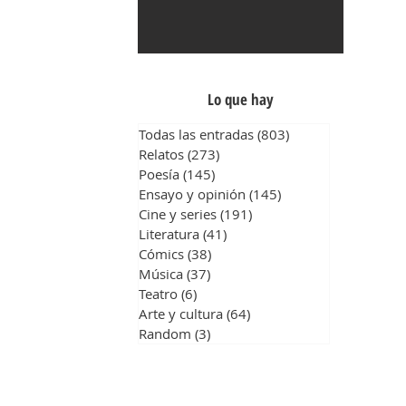
Lo que hay
Todas las entradas
(803)
803 entradas
Relatos
(273)
273 entradas
Poesía
(145)
145 entradas
Ensayo y opinión
(145)
145 entradas
Cine y series
(191)
191 entradas
Literatura
(41)
41 entradas
Cómics
(38)
38 entradas
Música
(37)
37 entradas
Teatro
(6)
6 entradas
Arte y cultura
(64)
64 entradas
Random
(3)
3 entradas