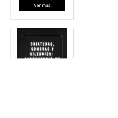
Ver más
Criaturas, sombras y
silencios: Laboratorio