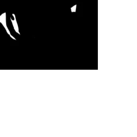
Cámara rota
11 sept 2021
¿Y si el Comandante Rawls tenía
razón?