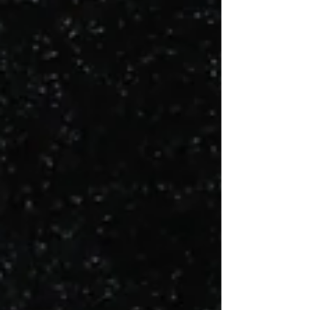
Ya sea retomando historias conocidas o
explorando nuevos personajes, estas
series demuestran que el anime puede
ser el formato ideal para trasladar la
esencia de algunos de los videojuegos
más populares. Castlevania Inspirada en
la legendaria sag