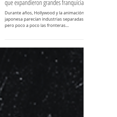
Cámara rota
1 jun
De Hollywood al anime: adaptaciones
que expandieron grandes franquicias
Durante años, Hollywood y la animación
japonesa parecían industrias separadas,
pero poco a poco las fronteras
comenzaron a difuminarse. El resultado
ha sido una serie de animes que toman
como punto de partida franquicias
cinematográficas occidentales para
explorar nuevos personajes, ampliar
universos narrativos y ofrecer
perspectivas visuales distintas. Aquí
algunos ejemplos imperdibles: The
Animatrix (2003) Mucho más que un
complemento de The Matrix, esta