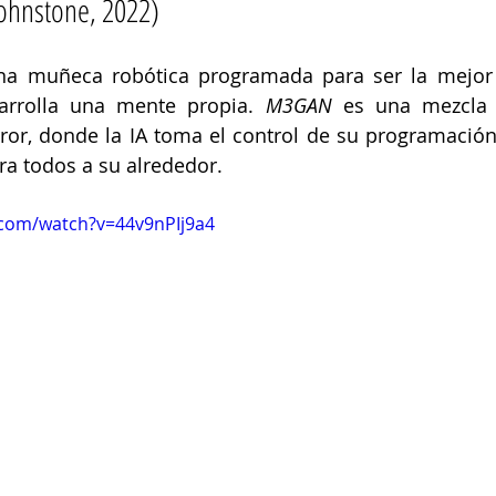
hnstone, 2022) 
 una muñeca robótica programada para ser la mejor
arrolla una mente propia. 
M3GAN
 es una mezcla p
error, donde la IA toma el control de su programación 
a todos a su alrededor. 
.com/watch?v=44v9nPIj9a4