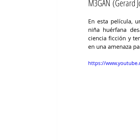
M3GAN (Gerard Jo
En esta película,
niña huérfana des
ciencia ficción y t
en una amenaza par
https://www.youtube