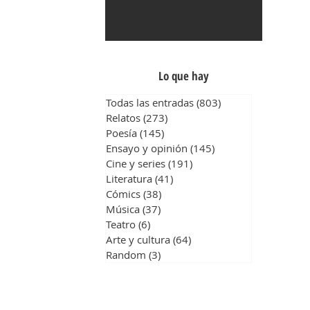
Lo que hay
Todas las entradas
(803)
803 entradas
Relatos
(273)
273 entradas
Poesía
(145)
145 entradas
Ensayo y opinión
(145)
145 entradas
Cine y series
(191)
191 entradas
Literatura
(41)
41 entradas
Cómics
(38)
38 entradas
Música
(37)
37 entradas
Teatro
(6)
6 entradas
Arte y cultura
(64)
64 entradas
Random
(3)
3 entradas