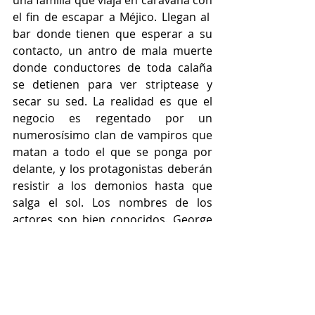
una familia que viaja en caravana con 
el fin de escapar a Méjico. Llegan al  
bar donde tienen que esperar a su 
contacto, un antro de mala muerte 
donde conductores de toda calaña 
se detienen para ver striptease y 
secar su sed. La realidad es que el 
negocio es regentado por un 
numerosísimo clan de vampiros que 
matan a todo el que se ponga por 
delante, y los protagonistas deberán 
resistir a los demonios hasta que 
salga el sol. Los nombres de los 
actores son bien conocidos. George 
Clooney, Quentin Tarantino, Harvey 
Keitel, Salma Hayek, Juliet Lewis o 
Danny Trejo se sumaron a una 
divertida producción que tiene 
numerosos momentos para la 