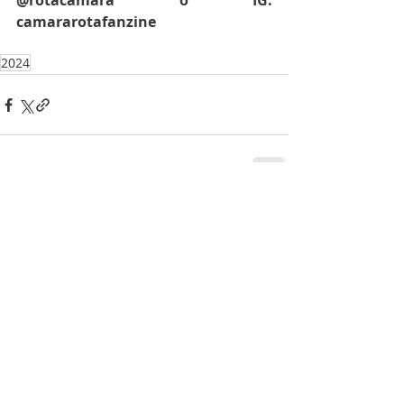
@rotacamara o IG: 
camararotafanzine
2024
Entradas recientes
Ver todo