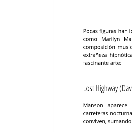
Pocas figuras han l
como Marilyn Man
composición musica
extrañeza hipnótic
fascinante arte:
Lost Highway (Dav
Manson aparece e
carreteras nocturn
conviven, sumando a