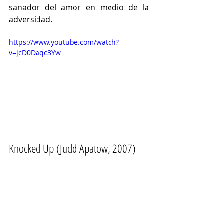
sanador del amor en medio de la 
adversidad.
https://www.youtube.com/watch?
v=jcD0Daqc3Yw
Knocked Up (
Judd Apatow, 
2007)
Una de las producciones más 
icónicas de Apatow, donde Katherine 
Heigl y Seth Rogen protagonizan una 
historia sobre un embarazo 