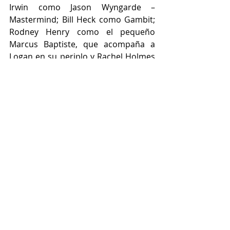
Irwin como Jason Wyngarde – 
Mastermind; Bill Heck como Gambit; 
Rodney Henry como el pequeño 
Marcus Baptiste, que acompaña a 
Logan en su periplo y Rachel Holmes 
como la amante perdida, Maureen.
Ciertamente, la excelente recepción 
que tuvo y sigue teniendo este viaje 
del mutante de las garras nos 
muestra su capacidad para brillar y 
atrapar a la audiencia sin importar el 
formato en el que se presente, 
siempre y cuando esté respaldado 
por una trama trepidante de acción, 
misterios y personajes memorables. 
NOTA:
 Ambas temporadas del 
podcast se encuentran disponibles 