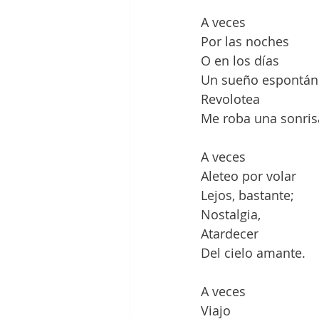
A veces
Por las noches
O en los días
Un sueño espontá
Revolotea
Me roba una sonris
A veces
Aleteo por volar
Lejos, bastante;
Nostalgia,
Atardecer
Del cielo amante.
A veces
Viajo