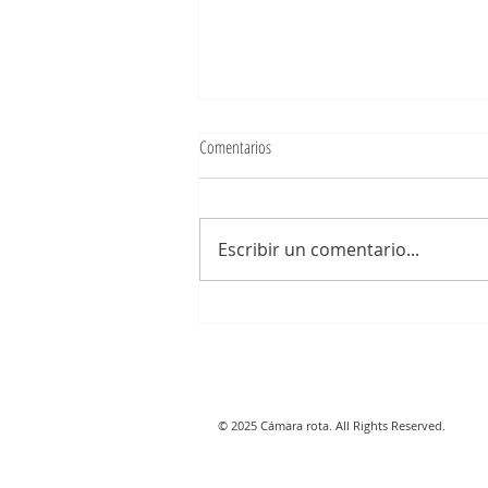
Comentarios
El espacio donde estás
Escribir un comentario...
© 2025 Cámara rota. All Rights Reserved.