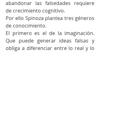
abandonar las falsedades requiere 
de crecimiento cognitivo. 
Por ello Spinoza plantea tres géneros 
de conocimiento. 
El primero es el de la imaginación. 
Que puede generar ideas falsas y 
obliga a diferenciar entre lo real y lo 
imaginario.
El segundo la razón: Hay que buscar 
la verdad en el objeto del 
conocimiento racional. Generar 
orden y conexión de las cosas. 
Metodologías, sistematización  y 
procesos.
El tercer género de conocimiento lo 
llama: de la intuición, esto implica 
conocer las esencias de las cosas 
singulares conocimiento profundo 
de la relación entre las cosas 