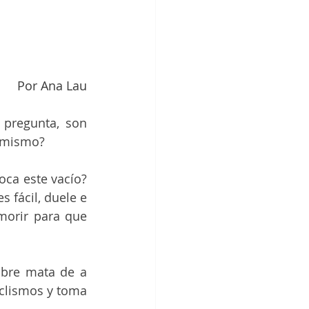
Por Ana Lau
pregunta, son 
o mismo?
ca este vacío? 
 fácil, duele e 
morir para que 
mbre mata de a 
clismos y toma 