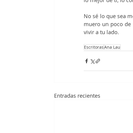
lo mejor de ti, lo 
No sé lo que sea mor
muero un poco de ti
vivir a tu lado. 
Escritoras
Ana Lau
Entradas recientes