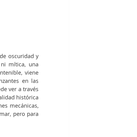
e oscuridad y 
i mítica, una 
tenible, viene 
zantes en las 
e ver a través 
lidad histórica 
nes mecánicas, 
mar, pero para 