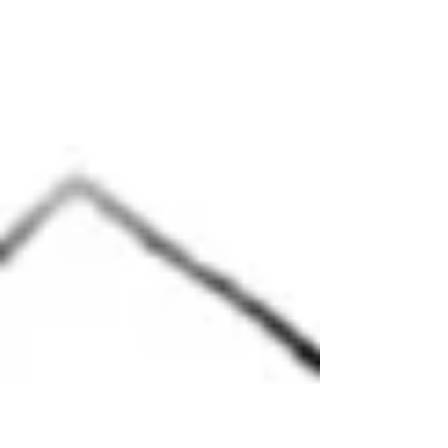
doña María, después de ese día, no comía
ni bebía,...