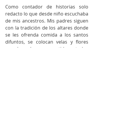
Como contador de historias solo 
redacto lo que desde niño escuchaba 
de mis ancestros. Mis padres siguen 
con la tradición de los altares donde 
se les ofrenda comida a los santos 
difuntos, se colocan velas y flores 
que después son repartidas a todos 
lo que acuden a los rezos. Se cree 
que cada ánima toma la esencia 
(olores y sabores) de lo que se le 
ofrendó, dejando lo material para 
gozo de su familiares y amigos que se 
reúnen para festejar y recordar con 
amor la vida del difunto. En mi casa, 
como símbolo de empatía y respeto 
se acostumbra a colocar también  un 
vaso de agua, un poco de comida y 
una vela siempre encendida junto al 