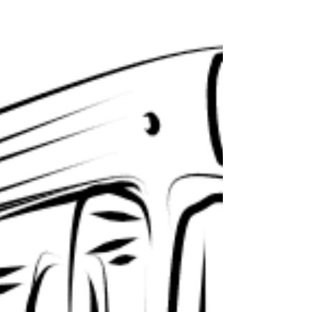
Despierto en medio de la oscuridad. Con
los tambores dentro del pecho y las venas
como ríos a punto de desbordarse.