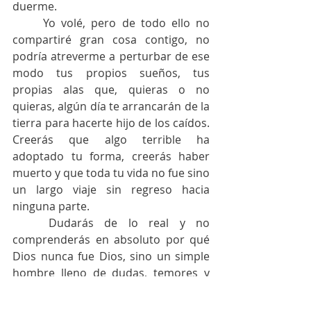
duerme. 
	Yo volé, pero de todo ello no 
compartiré gran cosa contigo, no 
podría atreverme a perturbar de ese 
modo tus propios sueños, tus 
propias alas que, quieras o no 
quieras, algún día te arrancarán de la 
tierra para hacerte hijo de los caídos. 
Creerás que algo terrible ha 
adoptado tu forma, creerás haber 
muerto y que toda tu vida no fue sino 
un largo viaje sin regreso hacia 
ninguna parte. 
	Dudarás de lo real y no 
comprenderás en absoluto por qué 
Dios nunca fue Dios, sino un simple 
hombre lleno de dudas, temores y 
pecados mucho más sabios y 
elevados que los tuyos, eso sí. Verás, 